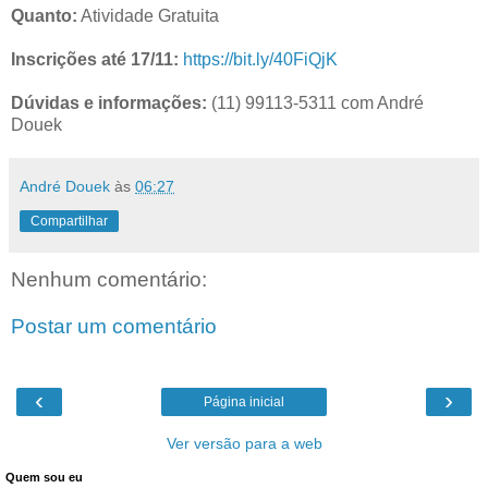
Quanto:
Atividade Gratuita
Inscrições até 17/11:
https://bit.ly/40FiQjK
Dúvidas e informações:
(11) 99113-5311 com André
Douek
André Douek
às
06:27
Compartilhar
Nenhum comentário:
Postar um comentário
‹
›
Página inicial
Ver versão para a web
Quem sou eu