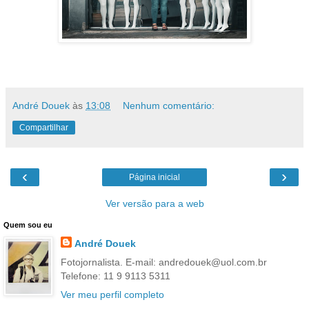
André Douek
às
13:08
Nenhum comentário:
Compartilhar
‹
›
Página inicial
Ver versão para a web
Quem sou eu
André Douek
Fotojornalista. E-mail: andredouek@uol.com.br
Telefone: 11 9 9113 5311
Ver meu perfil completo