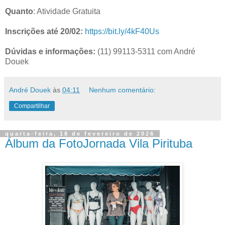
Quanto
: Atividade Gratuita
Inscrições até 20/02:
https://bit.ly/4kF40Us
Dúvidas e informações:
(11) 99113-5311 com André
Douek
André Douek
às
04:11
Nenhum comentário:
Compartilhar
quarta-feira, 18 de fevereiro de 2026
Álbum da FotoJornada Vila Pirituba