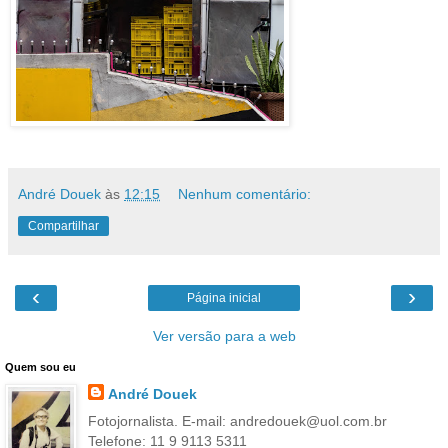
André Douek
às
12:15
Nenhum comentário:
Compartilhar
‹
›
Página inicial
Ver versão para a web
Quem sou eu
André Douek
Fotojornalista. E-mail: andredouek@uol.com.br
Telefone: 11 9 9113 5311