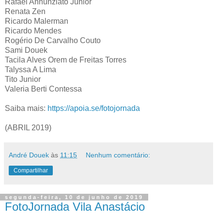
Rafael Annunziato Junior
Renata Zen
Ricardo Malerman
Ricardo Mendes
Rogério De Carvalho Couto
Sami Douek
Tacila Alves Orem de Freitas Torres
Talyssa A Lima
Tito Junior
Valeria Berti Contessa
Saiba mais:
https://apoia.se/fotojornada
(ABRIL 2019)
André Douek
às
11:15
Nenhum comentário:
Compartilhar
segunda-feira, 10 de junho de 2019
FotoJornada Vila Anastácio