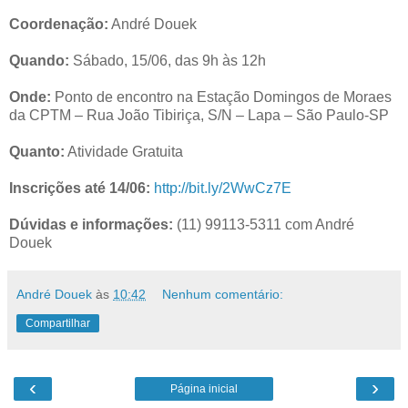
Coordenação:
André Douek
Quando:
Sábado, 15/06, das 9h às 12h
Onde:
Ponto de encontro na Estação Domingos de Moraes
da CPTM – Rua João Tibiriça, S/N – Lapa – São Paulo-SP
Quanto:
Atividade Gratuita
Inscrições até 14/06:
http://bit.ly/2WwCz7E
Dúvidas e informações:
(11) 99113-5311 com André
Douek
André Douek
às
10:42
Nenhum comentário:
Compartilhar
‹
›
Página inicial