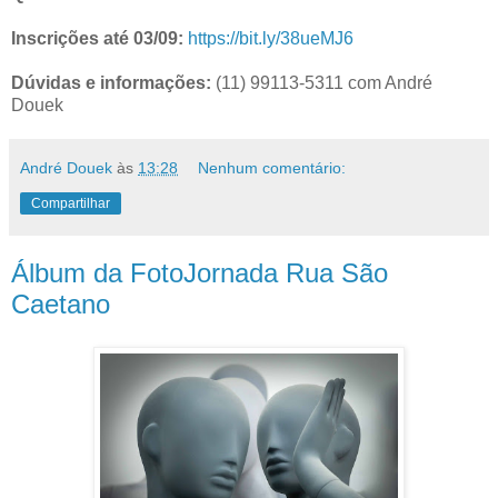
Inscrições até 03/09:
https://bit.ly/38ueMJ6
Dúvidas e informações:
(11) 99113-5311 com André
Douek
André Douek
às
13:28
Nenhum comentário:
Compartilhar
Álbum da FotoJornada Rua São
Caetano