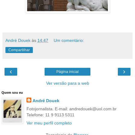
André Douek
às
14:47
Um comentário:
Compartilhar
‹
›
Página inicial
Ver versão para a web
Quem sou eu
André Douek
Fotojornalista. E-mail: andredouek@uol.com.br
Telefone: 11 9 9113 5311
Ver meu perfil completo