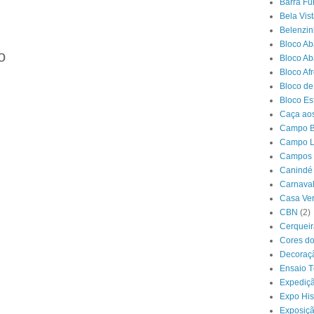
Barra F
Bela Vis
Belenzi
Bloco Ab
o
Bloco Ab
Bloco Af
Bloco de
Bloco Es
Caça ao
Campo B
Campo L
Campos 
Canindé
Carnaval
Casa Ve
CBN
(2)
Cerqueir
Cores do
Decoraç
Ensaio T
Expediçã
Expo Hi
Exposiçã