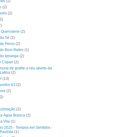
ews
(1)
o
(2)
olis
(2)
2)
2)
o Querosene
(2)
 da Sé
(2)
 de Perus
(2)
 do Bom Retiro
(1)
 do Ipiranga
(2)
io Copan
(2)
mural de grafite a céu aberto da
Latina
(2)
!
(13)
uvidor 63
(2)
eire
(2)
(2)
Aclimação
(2)
da Água Branca
(2)
a Vila
(1)
io 2025 - Tempos em Sentidos -
Paulista
(1)