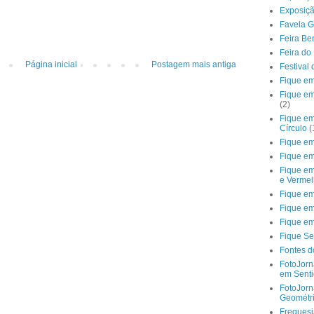
Exposiç
Favela G
Feira Be
Feira d
Página inicial
Postagem mais antiga
Festival 
Fique em
Fique em
(2)
Fique em
Círculo
(
Fique em
Fique em
Fique em
e Verme
Fique em
Fique e
Fique em
Fique Se
Fontes d
FotoJorn
em Senti
FotoJor
Geométri
Freguesi