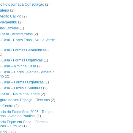
ão FotoJornada Consolação
(2)
aleria
(2)
nedito Calixto
(2)
o Pacaembu
(2)
das Estrelas
(1)
 casa - Autorretratos
(2)
 Casa - Cores Frias - Azul e Verde
 Casa - Formas Geométricas -
1)
 Casa - Formas Orgânicas
(1)
 Casa – A minha Casa
(2)
 Casa – Cores Quentes - Amarelo
lho
(2)
 Casa – Formas Orgânicas
(1)
m Casa – Luzes e Sombras
(2)
 casa – Na minha janela
(2)
guro no seu Espaço – Texturas
(2)
o Centro
(2)
ada do Patrimônio 2025 - Tempos
dos - Avenida Paulista
(1)
nada Fique em Casa – Formas
cas – Círculo
(1)
a do Ó
(2)