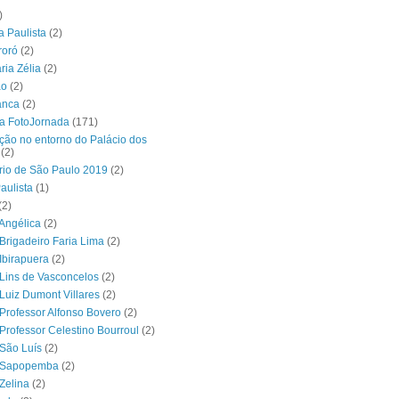
)
a Paulista
(2)
ororó
(2)
ria Zélia
(2)
ão
(2)
anca
(2)
a FotoJornada
(171)
ção no entorno do Palácio dos
(2)
rio de São Paulo 2019
(2)
aulista
(1)
(2)
Angélica
(2)
Brigadeiro Faria Lima
(2)
Ibirapuera
(2)
Lins de Vasconcelos
(2)
Luiz Dumont Villares
(2)
Professor Alfonso Bovero
(2)
Professor Celestino Bourroul
(2)
São Luís
(2)
 Sapopemba
(2)
Zelina
(2)