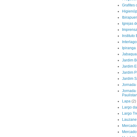
Grafites
Higienóp
Ibirapue
Igrejas d
Imprens
Instituto
Interlago
Ipiranga
Jabaqua
Jardim Bo
Jardim 
Jardim P
Jardim S
Jornada 
Jornada 
Paulistan
Lapa
(2)
Largo da
Largo Tr
Lauzane 
Mercado 
Mercado 