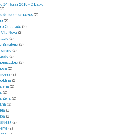
o 24 Horas 2018 - O Baixo
(2)
o de todos os povos
(2)
bé
(2)
o e Quadrado
(2)
 Vila Nova
(2)
stácio
(2)
o Brasileira
(2)
mentino
(2)
Saúde
(2)
nomizadora
(2)
mosa
(2)
andesa
(2)
poldina
(2)
alena
(2)
ia
(2)
a Zélia
(2)
iana
(3)
mpia
(1)
tuba
(2)
tuguesa
(2)
dente
(2)