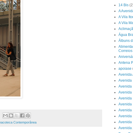
14 Bis
(2
A Avenid
A Vila It
A Vila Ma
Aclimaç
Água Br
Álbuns d
Alimenta
Correios
Aniversá
Antena P
apoiase
Avenida 
Avenida 
Avenida 
Avenida 
Avenida 
Avenida 
Avenida 
Avenida 
Avenida
nacoteca Contemporânea
Avenida 