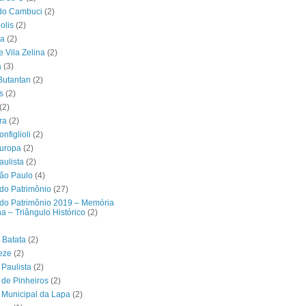
 do Cambuci
(2)
olis
(2)
ra
(2)
e Vila Zelina
(2)
a
(3)
 Butantan
(2)
s
(2)
(2)
ra
(2)
nfiglioli
(2)
Europa
(2)
aulista
(2)
ão Paulo
(4)
do Patrimônio
(27)
do Patrimônio 2019 – Memória
a – Triângulo Histórico
(2)
 Batata
(2)
eze
(2)
Paulista
(2)
de Pinheiros
(2)
Municipal da Lapa
(2)