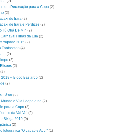
unda
(2)
ta com Decoração para a Copa
(2)
nho
(2)
acaxi de Irará
(2)
acaxi de Irará e Perdizes
(2)
ro Ilú Obá De Min
(2)
 Carnaval Filhas da Lua
(2)
farrapado 2015
(2)
s Fantasmas
(4)
elo
(2)
impo
(2)
Elíseos
(2)
(2)
 2018 – Bloco Bastardo
(2)
rde
(2)
a César
(2)
 Mundo e Vila Leopoldina
(2)
ão para a Copa
(2)
écnico da Vai-Vai
(2)
o Bixiga 2019
(9)
spânica
(2)
o fotográfica "O Japão é Aqui"
(1)