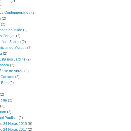
 Aberta
(2)
)
eca Contemporânea
(2)
s
(2)
(2)
dade de Milão
(2)
s Corujas
(2)
rácio Sabino
(2)
nícius de Moraes
(2)
ca
(2)
sta nos Jardins
(2)
Mooca
(2)
êncio de Abreu
(2)
 Caetano
(2)
 Rios
(2)
(2)
cília
(2)
(2)
maro
(2)
el Paulista
(2)
lo 24 Horas 2015
(6)
lo 24 Horas 2017
(2)