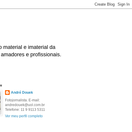
material e imaterial da
s amadores e profissionais.
eu
André Douek
Fotojornalista. E-mail:
andredouek@uol.com.br
Telefone: 11 9 9113 5311
Ver meu perfil completo