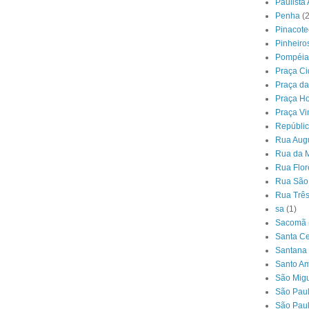
Paulista
Penha
(2
Pinacot
Pinheiro
Pompéia
Praça Ci
Praça da
Praça Ho
Praça Vi
Repúbli
Rua Augu
Rua da 
Rua Flor
Rua São
Rua Três
sa
(1)
Sacomã
Santa Ce
Santana
Santo A
São Migu
São Pau
São Pau