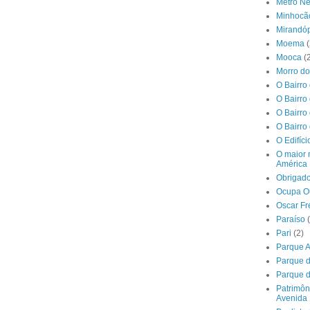
Metrô N
Minhocã
Mirandóp
Moema
(
Mooca
(
Morro d
O Bairro
O Bairro
O Bairro
O Bairro
O Edifíc
O maior 
América 
Obrigado
Ocupa O
Oscar Fr
Paraíso
Pari
(2)
Parque 
Parque 
Parque d
Patrimôn
Avenida 