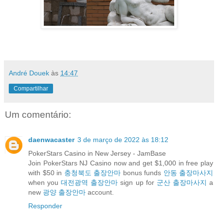
André Douek
às
14:47
Compartilhar
Um comentário:
daenwacaster
3 de março de 2022 às 18:12
PokerStars Casino in New Jersey - JamBase
Join PokerStars NJ Casino now and get $1,000 in free play
with $50 in
충청북도 출장안마
bonus funds
안동 출장마사지
when you
대전광역 출장안마
sign up for
군산 출장마사지
a
new
광양 출장안마
account.
Responder