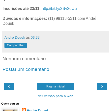
Inscrições até 23/11:
http://bit.ly/2Sv2dUu
Dúvidas e informações:
(11) 99113-5311 com André
Douek
André Douek
às
06:38
Compartilhar
Nenhum comentário:
Postar um comentário
‹
›
Página inicial
Ver versão para a web
Quem sou eu
André Douek