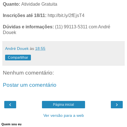
Quanto:
Atividade Gratuita
Inscrições até 18/11:
http://bit.ly/2fEjsT4
Dúvidas e informações:
(11) 99113-5311 com André
Douek
André Douek
às
18:55
Compartilhar
Nenhum comentário:
Postar um comentário
‹
›
Página inicial
Ver versão para a web
Quem sou eu